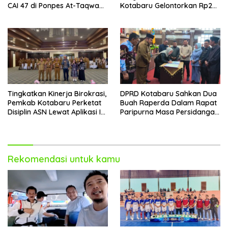
CAI 47 di Ponpes At-Taqwa
Kotabaru Gelontorkan Rp265
Kotabaru
Juta Bagi Pemenang
Tingkatkan Kinerja Birokrasi,
DPRD Kotabaru Sahkan Dua
Pemkab Kotabaru Perketat
Buah Raperda Dalam Rapat
Disiplin ASN Lewat Aplikasi I-
Paripurna Masa Persidangan
DIS
III
Rekomendasi untuk kamu