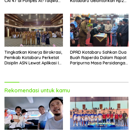
CAI 47 di Ponpes At-Taqwa
Kotabaru Gelontorkan Rp265
Kotabaru
Juta Bagi Pemenang
Tingkatkan Kinerja Birokrasi,
DPRD Kotabaru Sahkan Dua
Pemkab Kotabaru Perketat
Buah Raperda Dalam Rapat
Disiplin ASN Lewat Aplikasi I-
Paripurna Masa Persidangan
DIS
III
Rekomendasi untuk kamu