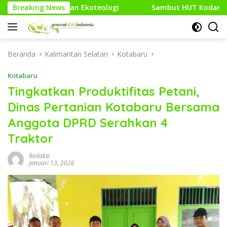
Langsung
oteologi
Breaking News
Sambut HUT Kodam XXI/Raden Intan, Kodim 04
ke
konten
Beranda
Kalimantan Selatan
Kotabaru
Kotabaru
Tingkatkan Produktifitas Petani,
Dinas Pertanian Kotabaru Bersama
Anggota DPRD Serahkan 4
Traktor
Redaksi
Januari 13, 2026