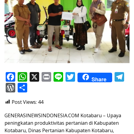
F
W
X
Pr
Li
T
T
Share
ac
h
in
n
w
el
W
S
e
at
t
e
itt
e
or
h
Post Views:
44
b
s
er
gr
d
ar
o
A
a
Pr
e
GENERASINEWSINDONESIA.COM Kotabaru – Upaya
o
p
m
e
peningkatan produktivitas pertanian di Kabupaten
Kotabaru, Dinas Pertanian Kabupaten Kotabaru,