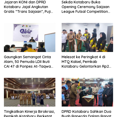
Jajaran KONI dan DPRD
Sekda Kotabaru Buka
Kotabaru Jajal Angkutan
Opening Ceremony Saijaan
Gratis “Trans Saijaan”, Puji
League Futsal Competition
Kenyamanan dan
Kotabaru Hebat 2026
Fasilitasnya
Gaungkan Semangat Cinta
Melesat ke Peringkat 4 di
Alam, 50 Pemuda LDII Ikuti
MTQ Kalsel, Pemkab
CAI 47 di Ponpes At-Taqwa
Kotabaru Gelontorkan Rp265
Kotabaru
Juta Bagi Pemenang
Tingkatkan Kinerja Birokrasi,
DPRD Kotabaru Sahkan Dua
Pemkab Kotabaru Perketat
Buah Raperda Dalam Rapat