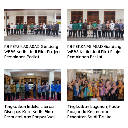
Bersama Kapolsek Baru
Kemandirian Santri
PB PERSINAS ASAD Gandeng
PB PERSINAS ASAD Gandeng
WBBS Kediri Jadi Pilot Project
WBBS Kediri Jadi Pilot Project
Pembinaan Pesilat
Pembinaan Pesilat
Berkarakter
Berkarakter
Tingkatkan Indeks Literasi,
Tingkatkan Layanan, Kader
Disarpus Kota Kediri Bina
Posyandu Kecamatan
Perpustakaan Ponpes Wali
Pesantren Studi Tiru ke
Barokah
Ponpes Wali Barokah