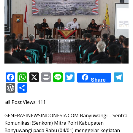
F
W
X
Pr
Li
T
T
Share
ac
h
in
n
w
el
W
S
e
at
t
e
itt
e
or
h
Post Views:
111
b
s
er
gr
d
ar
o
A
a
Pr
e
GENERASINEWSINDONESIA.COM Banyuwangi – Sentra
o
p
m
e
Komunikasi (Senkom) Mitra Polri Kabupaten
Banyuwangi pada Rabu (04/01) menggelar kegiatan