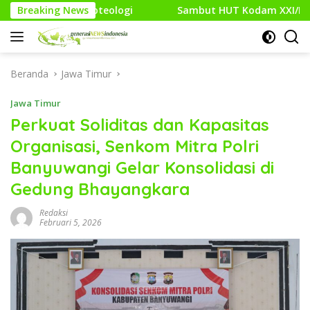
Langsung
gi
Breaking News
Sambut HUT Kodam XXI/Raden Intan, Kodim 0427/Wa
ke
konten
Beranda
Jawa Timur
Jawa Timur
Perkuat Soliditas dan Kapasitas
Organisasi, Senkom Mitra Polri
Banyuwangi Gelar Konsolidasi di
Gedung Bhayangkara
Redaksi
Februari 5, 2026