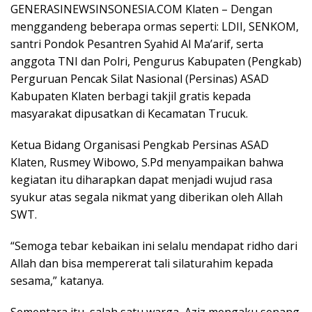
o
A
a
Pr
e
GENERASINEWSINSONESIA.COM Klaten – Dengan
o
p
m
e
menggandeng beberapa ormas seperti: LDII, SENKOM,
santri Pondok Pesantren Syahid Al Ma’arif, serta
k
p
ss
anggota TNI dan Polri, Pengurus Kabupaten (Pengkab)
Perguruan Pencak Silat Nasional (Persinas) ASAD
Kabupaten Klaten berbagi takjil gratis kepada
masyarakat dipusatkan di Kecamatan Trucuk.
Ketua Bidang Organisasi Pengkab Persinas ASAD
Klaten, Rusmey Wibowo, S.Pd menyampaikan bahwa
kegiatan itu diharapkan dapat menjadi wujud rasa
syukur atas segala nikmat yang diberikan oleh Allah
SWT.
“Semoga tebar kebaikan ini selalu mendapat ridho dari
Allah dan bisa mempererat tali silaturahim kepada
sesama,” katanya.