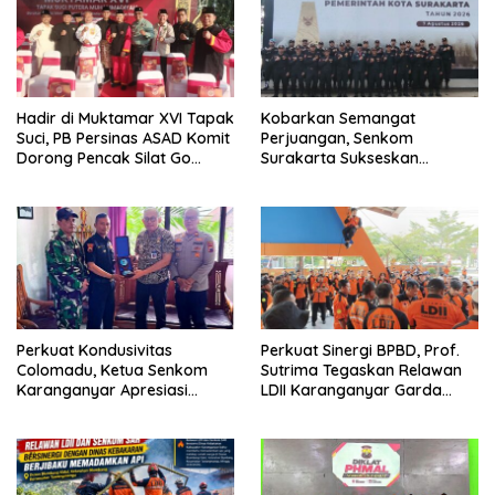
Hadir di Muktamar XVI Tapak
Kobarkan Semangat
Suci, PB Persinas ASAD Komit
Perjuangan, Senkom
Dorong Pencak Silat Go
Surakarta Sukseskan
International
Upacara Peringatan
Serangan Umum Empat Hari
Perkuat Kondusivitas
Perkuat Sinergi BPBD, Prof.
Colomadu, Ketua Senkom
Sutrima Tegaskan Relawan
Karanganyar Apresiasi
LDII Karanganyar Garda
Audiensi Strategis Bersama
Terdepan Kebencanaan
Forkopimcam