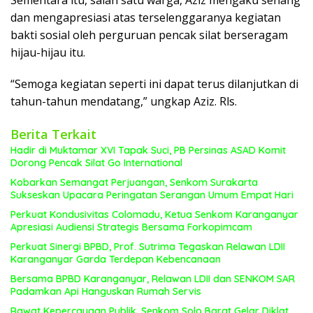
Sementara itu, salah satu warga, Aziz mengaku senang
dan mengapresiasi atas terselenggaranya kegiatan
bakti sosial oleh perguruan pencak silat berseragam
hijau-hijau itu.
“Semoga kegiatan seperti ini dapat terus dilanjutkan di
tahun-tahun mendatang,” ungkap Aziz. Rls.
Berita Terkait
Hadir di Muktamar XVI Tapak Suci, PB Persinas ASAD Komit
Dorong Pencak Silat Go International
Kobarkan Semangat Perjuangan, Senkom Surakarta
Sukseskan Upacara Peringatan Serangan Umum Empat Hari
Perkuat Kondusivitas Colomadu, Ketua Senkom Karanganyar
Apresiasi Audiensi Strategis Bersama Forkopimcam
Perkuat Sinergi BPBD, Prof. Sutrima Tegaskan Relawan LDII
Karanganyar Garda Terdepan Kebencanaan
Bersama BPBD Karanganyar, Relawan LDII dan SENKOM SAR
Padamkan Api Hanguskan Rumah Servis
Rawat Kepercayaan Publik, Senkom Solo Barat Gelar Diklat