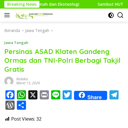
Langsung
enah dan Ekoteologi
Breaking News
Sambut HUT Kodam XXI/Raden Intan
ke
konten
Beranda
Jawa Tengah
Jawa Tengah
Persinas ASAD Klaten Gandeng
Ormas dan TNI-Polri Berbagi Takjil
Gratis
Redaksi
Maret 13, 2026
F
W
X
Pr
Li
T
T
Share
ac
h
in
n
w
el
W
S
e
at
t
e
itt
e
or
h
Post Views:
32
b
s
er
gr
d
ar