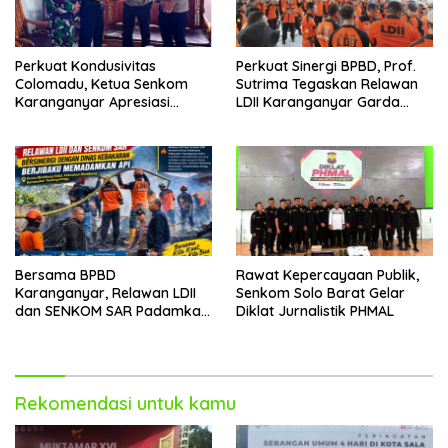
Perkuat Kondusivitas
Perkuat Sinergi BPBD, Prof.
Colomadu, Ketua Senkom
Sutrima Tegaskan Relawan
Karanganyar Apresiasi
LDII Karanganyar Garda
Audiensi Strategis Bersama
Terdepan Kebencanaan
Forkopimcam
Bersama BPBD
Rawat Kepercayaan Publik,
Karanganyar, Relawan LDII
Senkom Solo Barat Gelar
dan SENKOM SAR Padamkan
Diklat Jurnalistik PHMAL
Api Hanguskan Rumah Servis
Rekomendasi untuk kamu