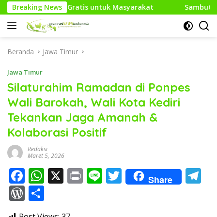
Langsung
is untuk Masyarakat
Breaking News
Sambut HUT RI Ke-81, Media Gene
ke
konten
Beranda
Jawa Timur
Jawa Timur
Silaturahim Ramadan di Ponpes
Wali Barokah, Wali Kota Kediri
Tekankan Jaga Amanah &
Kolaborasi Positif
Redaksi
Maret 5, 2026
F
W
X
Pr
Li
T
T
Share
ac
h
in
n
w
el
W
S
e
at
t
e
itt
e
or
h
Post Views:
37