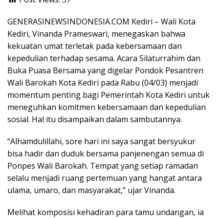
b
s
er
gr
d
ar
o
A
a
Pr
e
GENERASINEWSINDONESIA.COM Kediri – Wali Kota
o
p
m
e
Kediri, Vinanda Prameswari, menegaskan bahwa
kekuatan umat terletak pada kebersamaan dan
k
p
ss
kepedulian terhadap sesama. Acara Silaturrahim dan
Buka Puasa Bersama yang digelar Pondok Pesantren
Wali Barokah Kota Kediri pada Rabu (04/03) menjadi
momentum penting bagi Pemerintah Kota Kediri untuk
meneguhkan komitmen kebersamaan dan kepedulian
sosial. Hal itu disampaikan dalam sambutannya.
“Alhamdulillahi, sore hari ini saya sangat bersyukur
bisa hadir dan duduk bersama panjenengan semua di
Ponpes Wali Barokah. Tempat yang setiap ramadan
selalu menjadi ruang pertemuan yang hangat antara
ulama, umaro, dan masyarakat,” ujar Vinanda.
Melihat komposisi kehadiran para tamu undangan, ia