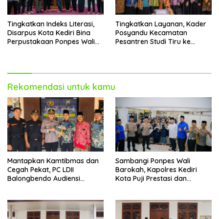
Tingkatkan Indeks Literasi,
Tingkatkan Layanan, Kader
Disarpus Kota Kediri Bina
Posyandu Kecamatan
Perpustakaan Ponpes Wali
Pesantren Studi Tiru ke
Barokah
Ponpes Wali Barokah
Rekomendasi untuk kamu
Mantapkan Kamtibmas dan
Sambangi Ponpes Wali
Cegah Pekat, PC LDII
Barokah, Kapolres Kediri
Balongbendo Audiensi
Kota Puji Prestasi dan
Bersama Kapolsek Baru
Kemandirian Santri